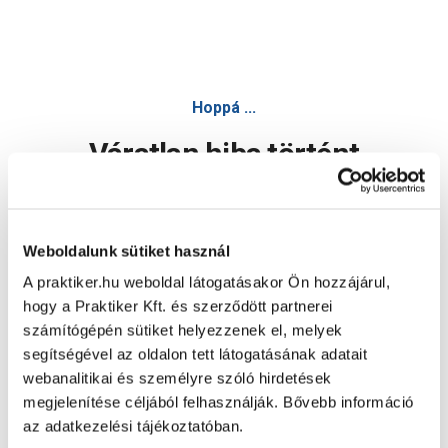
Latina wc-kefe tartóval, álló, bézs, polirezin - Álló
Hoppá ...
Váratlan hiba történt
Dolgozunk a hiba javításán. Egy kis türelmet kérünk.
Weboldalunk sütiket használ
A praktiker.hu weboldal látogatásakor Ön hozzájárul,
Oldal újratöltése
hogy a Praktiker Kft. és szerződött partnerei
számítógépén sütiket helyezzenek el, melyek
segítségével az oldalon tett látogatásának adatait
webanalitikai és személyre szóló hirdetések
megjelenítése céljából felhasználják. Bővebb információ
az adatkezelési tájékoztatóban.