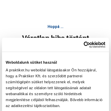
Hoppá ...
Váratlan hiba történt
Dolgozunk a hiba javításán. Egy kis türelmet kérünk.
Weboldalunk sütiket használ
A praktiker.hu weboldal látogatásakor Ön hozzájárul,
Oldal újratöltése
hogy a Praktiker Kft. és szerződött partnerei
számítógépén sütiket helyezzenek el, melyek
segítségével az oldalon tett látogatásának adatait
webanalitikai és személyre szóló hirdetések
megjelenítése céljából felhasználják. Bővebb információ
az adatkezelési tájékoztatóban.