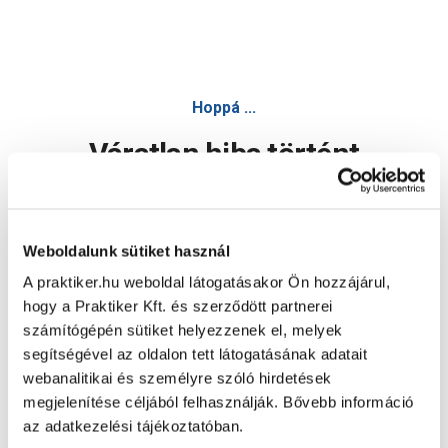
Hoppá ...
Váratlan hiba történt
Dolgozunk a hiba javításán. Egy kis türelmet kérünk.
Weboldalunk sütiket használ
A praktiker.hu weboldal látogatásakor Ön hozzájárul,
Oldal újratöltése
hogy a Praktiker Kft. és szerződött partnerei
számítógépén sütiket helyezzenek el, melyek
segítségével az oldalon tett látogatásának adatait
webanalitikai és személyre szóló hirdetések
megjelenítése céljából felhasználják. Bővebb információ
az adatkezelési tájékoztatóban.