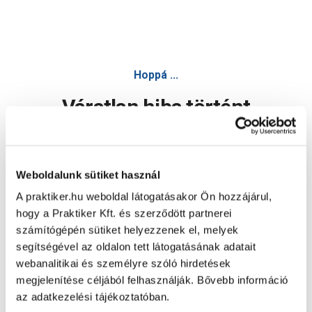
Hoppá ...
Váratlan hiba történt
Dolgozunk a hiba javításán. Egy kis türelmet kérünk.
Weboldalunk sütiket használ
A praktiker.hu weboldal látogatásakor Ön hozzájárul,
Oldal újratöltése
hogy a Praktiker Kft. és szerződött partnerei
számítógépén sütiket helyezzenek el, melyek
segítségével az oldalon tett látogatásának adatait
webanalitikai és személyre szóló hirdetések
megjelenítése céljából felhasználják. Bővebb információ
az adatkezelési tájékoztatóban.