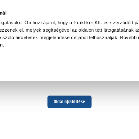
nál
togatásakor Ön hozzájárul, hogy a Praktiker Kft. és szerződött pa
zzenek el, melyek segítségével az oldalon tett látogatásának ad
 szóló hirdetések megjelenítése céljából felhasználják. Bővebb 
Hoppá ...
an.
Váratlan hiba történt
Dolgozunk a hiba javításán. Egy kis türelmet kérünk.
Oldal újratöltése