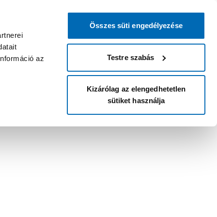
Összes süti engedélyezése
rtnerei
atait
Testre szabás
információ az
Kizárólag az elengedhetetlen
sütiket használja