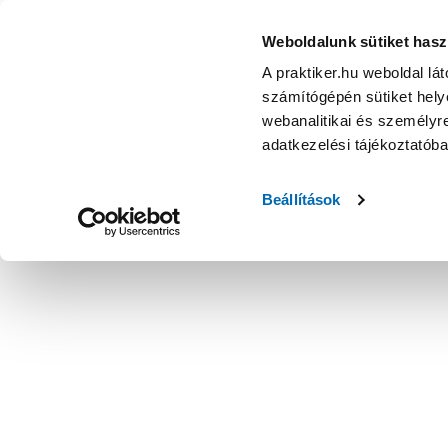
Weboldalunk sütiket hasz
A praktiker.hu weboldal lá
számítógépén sütiket helye
webanalitikai és személyre
adatkezelési tájékoztatób
Beállítások