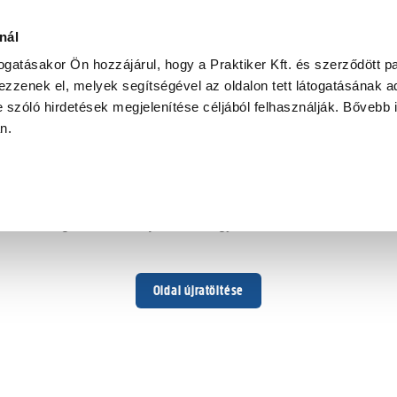
nál
togatásakor Ön hozzájárul, hogy a Praktiker Kft. és szerződött pa
zzenek el, melyek segítségével az oldalon tett látogatásának ad
 szóló hirdetések megjelenítése céljából felhasználják. Bővebb 
Hoppá ...
an.
Váratlan hiba történt
Dolgozunk a hiba javításán. Egy kis türelmet kérünk.
Oldal újratöltése