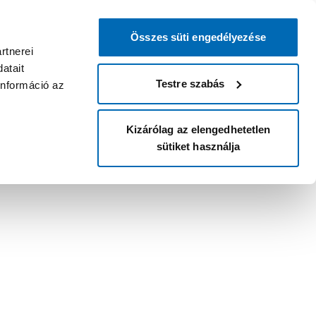
Összes süti engedélyezése
rtnerei
atait
Testre szabás
információ az
Kizárólag az elengedhetetlen
sütiket használja