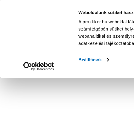
Weboldalunk sütiket hasz
A praktiker.hu weboldal lá
számítógépén sütiket helye
webanalitikai és személyre
adatkezelési tájékoztatób
Beállítások