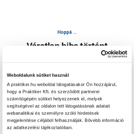
Hoppá ...
Váratlan hiba történt
Dolgozunk a hiba javításán. Egy kis türelmet kérünk.
Weboldalunk sütiket használ
A praktiker.hu weboldal látogatásakor Ön hozzájárul,
Oldal újratöltése
hogy a Praktiker Kft. és szerződött partnerei
számítógépén sütiket helyezzenek el, melyek
segítségével az oldalon tett látogatásának adatait
webanalitikai és személyre szóló hirdetések
megjelenítése céljából felhasználják. Bővebb információ
az adatkezelési tájékoztatóban.