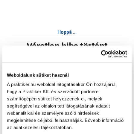
Hoppá ...
Váratlan hiba történt
Dolgozunk a hiba javításán. Egy kis türelmet kérünk.
Weboldalunk sütiket használ
A praktiker.hu weboldal látogatásakor Ön hozzájárul,
Oldal újratöltése
hogy a Praktiker Kft. és szerződött partnerei
számítógépén sütiket helyezzenek el, melyek
segítségével az oldalon tett látogatásának adatait
webanalitikai és személyre szóló hirdetések
megjelenítése céljából felhasználják. Bővebb információ
az adatkezelési tájékoztatóban.