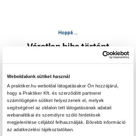
Hoppá ...
Váratlan hiba történt
Dolgozunk a hiba javításán. Egy kis türelmet kérünk.
Weboldalunk sütiket használ
A praktiker.hu weboldal látogatásakor Ön hozzájárul,
Oldal újratöltése
hogy a Praktiker Kft. és szerződött partnerei
számítógépén sütiket helyezzenek el, melyek
segítségével az oldalon tett látogatásának adatait
webanalitikai és személyre szóló hirdetések
megjelenítése céljából felhasználják. Bővebb információ
az adatkezelési tájékoztatóban.