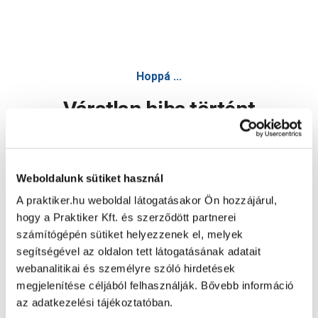
Hoppá ...
Váratlan hiba történt
Dolgozunk a hiba javításán. Egy kis türelmet kérünk.
Weboldalunk sütiket használ
A praktiker.hu weboldal látogatásakor Ön hozzájárul,
Oldal újratöltése
hogy a Praktiker Kft. és szerződött partnerei
számítógépén sütiket helyezzenek el, melyek
segítségével az oldalon tett látogatásának adatait
webanalitikai és személyre szóló hirdetések
megjelenítése céljából felhasználják. Bővebb információ
az adatkezelési tájékoztatóban.