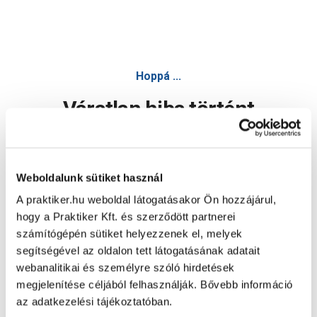
Block egykaros krómozott magasított mosdó csaptelep - 
Hoppá ...
Váratlan hiba történt
Dolgozunk a hiba javításán. Egy kis türelmet kérünk.
Weboldalunk sütiket használ
A praktiker.hu weboldal látogatásakor Ön hozzájárul,
Oldal újratöltése
hogy a Praktiker Kft. és szerződött partnerei
számítógépén sütiket helyezzenek el, melyek
segítségével az oldalon tett látogatásának adatait
webanalitikai és személyre szóló hirdetések
megjelenítése céljából felhasználják. Bővebb információ
az adatkezelési tájékoztatóban.