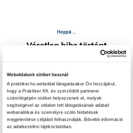
Hoppá ...
Váratlan hiba történt
Dolgozunk a hiba javításán. Egy kis türelmet kérünk.
Weboldalunk sütiket használ
A praktiker.hu weboldal látogatásakor Ön hozzájárul,
Oldal újratöltése
hogy a Praktiker Kft. és szerződött partnerei
számítógépén sütiket helyezzenek el, melyek
segítségével az oldalon tett látogatásának adatait
webanalitikai és személyre szóló hirdetések
megjelenítése céljából felhasználják. Bővebb információ
az adatkezelési tájékoztatóban.