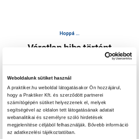
Hoppá ...
Váratlan hiba történt
Dolgozunk a hiba javításán. Egy kis türelmet kérünk.
Weboldalunk sütiket használ
A praktiker.hu weboldal látogatásakor Ön hozzájárul,
Oldal újratöltése
hogy a Praktiker Kft. és szerződött partnerei
számítógépén sütiket helyezzenek el, melyek
segítségével az oldalon tett látogatásának adatait
webanalitikai és személyre szóló hirdetések
megjelenítése céljából felhasználják. Bővebb információ
az adatkezelési tájékoztatóban.