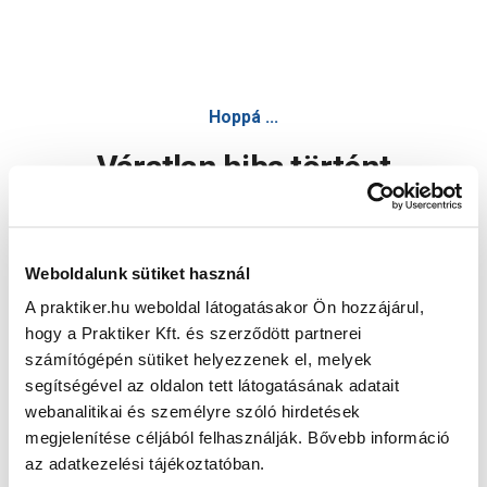
Hoppá ...
Váratlan hiba történt
Dolgozunk a hiba javításán. Egy kis türelmet kérünk.
Weboldalunk sütiket használ
A praktiker.hu weboldal látogatásakor Ön hozzájárul,
Oldal újratöltése
hogy a Praktiker Kft. és szerződött partnerei
számítógépén sütiket helyezzenek el, melyek
segítségével az oldalon tett látogatásának adatait
webanalitikai és személyre szóló hirdetések
megjelenítése céljából felhasználják. Bővebb információ
az adatkezelési tájékoztatóban.