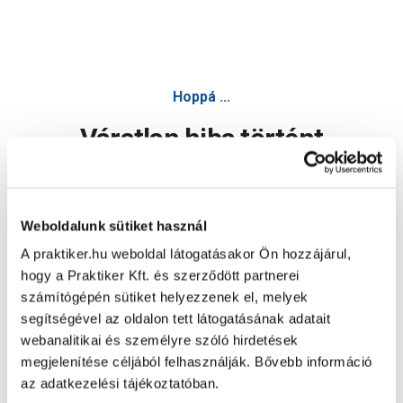
Hoppá ...
Váratlan hiba történt
Dolgozunk a hiba javításán. Egy kis türelmet kérünk.
Weboldalunk sütiket használ
A praktiker.hu weboldal látogatásakor Ön hozzájárul,
Oldal újratöltése
hogy a Praktiker Kft. és szerződött partnerei
számítógépén sütiket helyezzenek el, melyek
segítségével az oldalon tett látogatásának adatait
webanalitikai és személyre szóló hirdetések
megjelenítése céljából felhasználják. Bővebb információ
az adatkezelési tájékoztatóban.