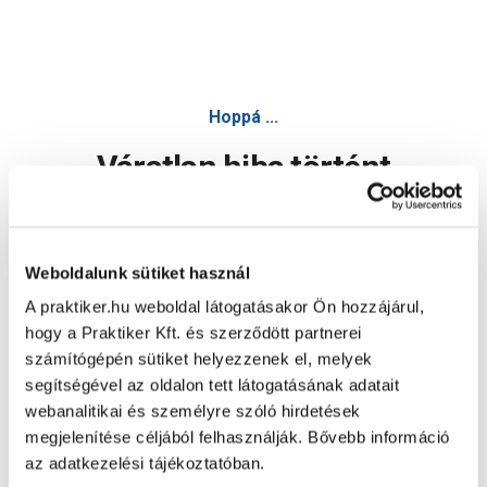
Carmen bojler csaptelep álló, alsó bekötésű - Egyéb csapte
Hoppá ...
Váratlan hiba történt
Dolgozunk a hiba javításán. Egy kis türelmet kérünk.
Weboldalunk sütiket használ
A praktiker.hu weboldal látogatásakor Ön hozzájárul,
Oldal újratöltése
hogy a Praktiker Kft. és szerződött partnerei
számítógépén sütiket helyezzenek el, melyek
segítségével az oldalon tett látogatásának adatait
webanalitikai és személyre szóló hirdetések
megjelenítése céljából felhasználják. Bővebb információ
az adatkezelési tájékoztatóban.