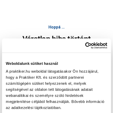
Hoppá ...
Váratlan hiba történt
Dolgozunk a hiba javításán. Egy kis türelmet kérünk.
Weboldalunk sütiket használ
A praktiker.hu weboldal látogatásakor Ön hozzájárul,
Oldal újratöltése
hogy a Praktiker Kft. és szerződött partnerei
számítógépén sütiket helyezzenek el, melyek
segítségével az oldalon tett látogatásának adatait
webanalitikai és személyre szóló hirdetések
megjelenítése céljából felhasználják. Bővebb információ
az adatkezelési tájékoztatóban.