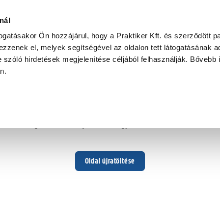
nál
togatásakor Ön hozzájárul, hogy a Praktiker Kft. és szerződött pa
zzenek el, melyek segítségével az oldalon tett látogatásának ad
 szóló hirdetések megjelenítése céljából felhasználják. Bővebb 
Hoppá ...
an.
Váratlan hiba történt
Dolgozunk a hiba javításán. Egy kis türelmet kérünk.
Oldal újratöltése