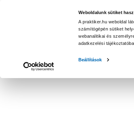
Weboldalunk sütiket hasz
A praktiker.hu weboldal lá
számítógépén sütiket helye
webanalitikai és személyre
adatkezelési tájékoztatób
Beállítások