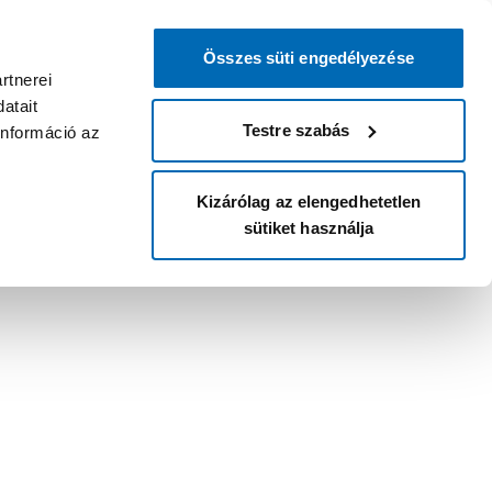
Összes süti engedélyezése
rtnerei
atait
Testre szabás
információ az
Kizárólag az elengedhetetlen
sütiket használja