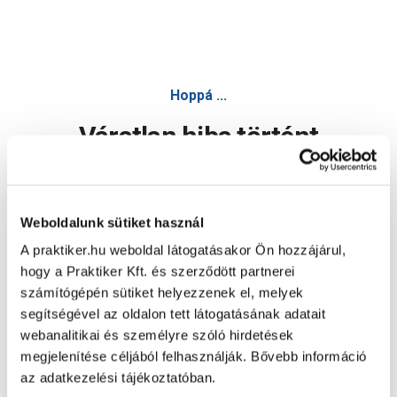
Hoppá ...
Váratlan hiba történt
Dolgozunk a hiba javításán. Egy kis türelmet kérünk.
Weboldalunk sütiket használ
A praktiker.hu weboldal látogatásakor Ön hozzájárul,
Oldal újratöltése
hogy a Praktiker Kft. és szerződött partnerei
számítógépén sütiket helyezzenek el, melyek
segítségével az oldalon tett látogatásának adatait
webanalitikai és személyre szóló hirdetések
megjelenítése céljából felhasználják. Bővebb információ
az adatkezelési tájékoztatóban.