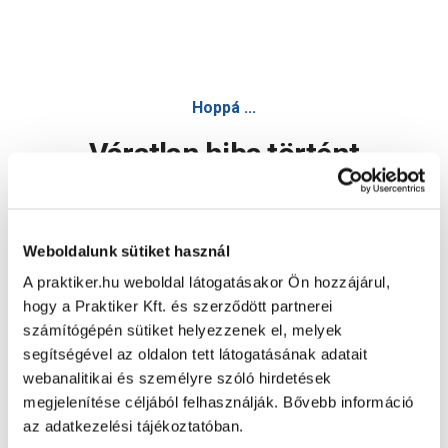
Hoppá ...
Váratlan hiba történt
Dolgozunk a hiba javításán. Egy kis türelmet kérünk.
Weboldalunk sütiket használ
A praktiker.hu weboldal látogatásakor Ön hozzájárul,
Oldal újratöltése
hogy a Praktiker Kft. és szerződött partnerei
számítógépén sütiket helyezzenek el, melyek
segítségével az oldalon tett látogatásának adatait
webanalitikai és személyre szóló hirdetések
megjelenítése céljából felhasználják. Bővebb információ
az adatkezelési tájékoztatóban.