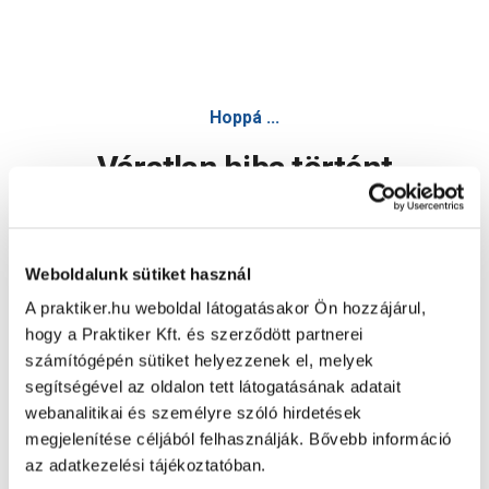
Hoppá ...
Váratlan hiba történt
Dolgozunk a hiba javításán. Egy kis türelmet kérünk.
Weboldalunk sütiket használ
A praktiker.hu weboldal látogatásakor Ön hozzájárul,
Oldal újratöltése
hogy a Praktiker Kft. és szerződött partnerei
számítógépén sütiket helyezzenek el, melyek
segítségével az oldalon tett látogatásának adatait
webanalitikai és személyre szóló hirdetések
megjelenítése céljából felhasználják. Bővebb információ
az adatkezelési tájékoztatóban.