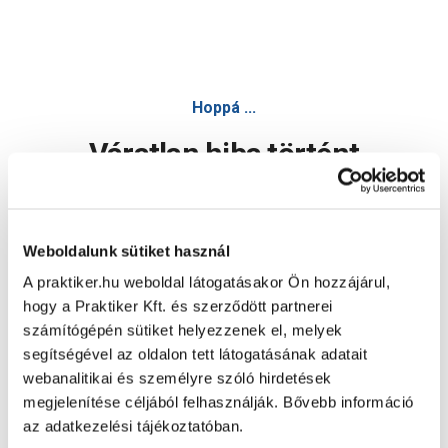
Hoppá ...
Váratlan hiba történt
Dolgozunk a hiba javításán. Egy kis türelmet kérünk.
Weboldalunk sütiket használ
A praktiker.hu weboldal látogatásakor Ön hozzájárul,
Oldal újratöltése
hogy a Praktiker Kft. és szerződött partnerei
számítógépén sütiket helyezzenek el, melyek
segítségével az oldalon tett látogatásának adatait
webanalitikai és személyre szóló hirdetések
megjelenítése céljából felhasználják. Bővebb információ
az adatkezelési tájékoztatóban.