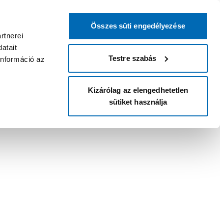
Összes süti engedélyezése
rtnerei
atait
Testre szabás
információ az
Kizárólag az elengedhetetlen
sütiket használja