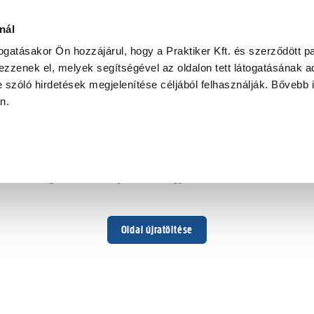
nál
togatásakor Ön hozzájárul, hogy a Praktiker Kft. és szerződött pa
zzenek el, melyek segítségével az oldalon tett látogatásának ad
 szóló hirdetések megjelenítése céljából felhasználják. Bővebb 
Hoppá ...
an.
Váratlan hiba történt
Dolgozunk a hiba javításán. Egy kis türelmet kérünk.
Oldal újratöltése