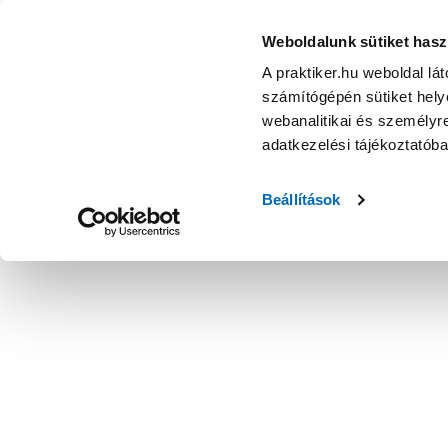
Weboldalunk sütiket hasz
A praktiker.hu weboldal lá
számítógépén sütiket helye
webanalitikai és személyre
adatkezelési tájékoztatób
Beállítások