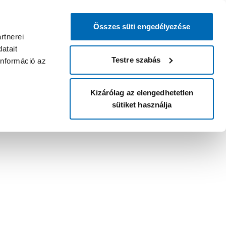
Összes süti engedélyezése
rtnerei
atait
Testre szabás
információ az
Kizárólag az elengedhetetlen
sütiket használja