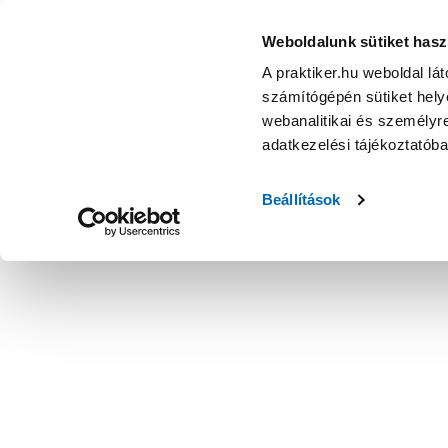
Mentavill üvegbiztosíték t 8 a 10 db - Villanyszerelési anyag
Weboldalunk sütiket hasz
A praktiker.hu weboldal lá
számítógépén sütiket helye
webanalitikai és személyre
adatkezelési tájékoztatób
Beállítások