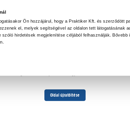
nál
togatásakor Ön hozzájárul, hogy a Praktiker Kft. és szerződött pa
zzenek el, melyek segítségével az oldalon tett látogatásának ad
 szóló hirdetések megjelenítése céljából felhasználják. Bővebb 
Hoppá ...
an.
Váratlan hiba történt
Dolgozunk a hiba javításán. Egy kis türelmet kérünk.
Oldal újratöltése