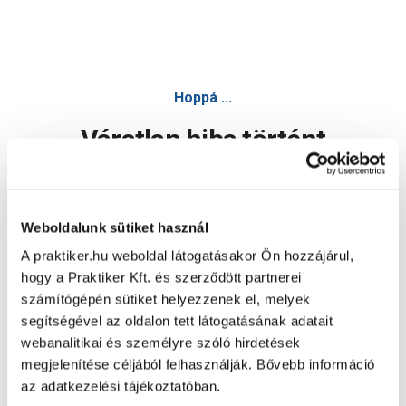
Hoppá ...
Váratlan hiba történt
Dolgozunk a hiba javításán. Egy kis türelmet kérünk.
Weboldalunk sütiket használ
A praktiker.hu weboldal látogatásakor Ön hozzájárul,
Oldal újratöltése
hogy a Praktiker Kft. és szerződött partnerei
számítógépén sütiket helyezzenek el, melyek
segítségével az oldalon tett látogatásának adatait
webanalitikai és személyre szóló hirdetések
megjelenítése céljából felhasználják. Bővebb információ
az adatkezelési tájékoztatóban.