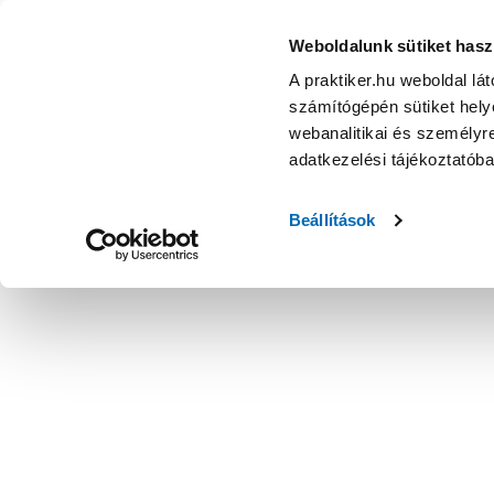
Weboldalunk sütiket hasz
A praktiker.hu weboldal lá
számítógépén sütiket helye
webanalitikai és személyre
adatkezelési tájékoztatób
Beállítások