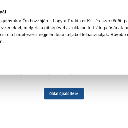
nál
togatásakor Ön hozzájárul, hogy a Praktiker Kft. és szerződött pa
zzenek el, melyek segítségével az oldalon tett látogatásának ad
 szóló hirdetések megjelenítése céljából felhasználják. Bővebb 
Hoppá ...
an.
Váratlan hiba történt
Dolgozunk a hiba javításán. Egy kis türelmet kérünk.
Oldal újratöltése