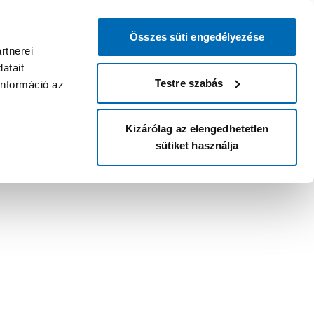
Összes süti engedélyezése
rtnerei
atait
Testre szabás
információ az
Kizárólag az elengedhetetlen
sütiket használja