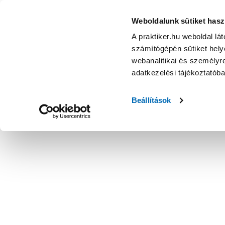
Weboldalunk sütiket hasz
A praktiker.hu weboldal lá
számítógépén sütiket helye
webanalitikai és személyre
adatkezelési tájékoztatób
Beállítások