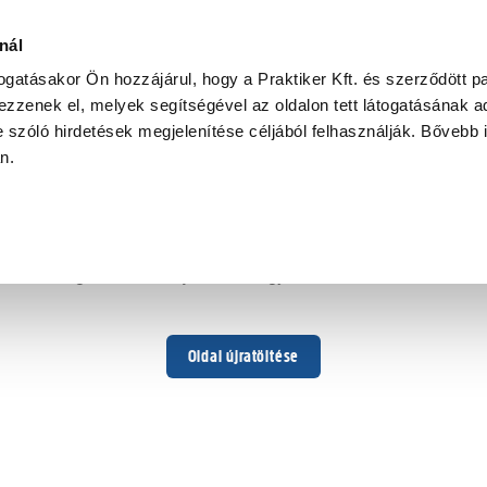
nál
togatásakor Ön hozzájárul, hogy a Praktiker Kft. és szerződött pa
zzenek el, melyek segítségével az oldalon tett látogatásának ad
 szóló hirdetések megjelenítése céljából felhasználják. Bővebb 
Hoppá ...
an.
Váratlan hiba történt
Dolgozunk a hiba javításán. Egy kis türelmet kérünk.
Oldal újratöltése