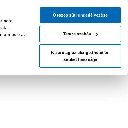
Összes süti engedélyezése
rtnerei
atait
Testre szabás
információ az
Kizárólag az elengedhetetlen
sütiket használja