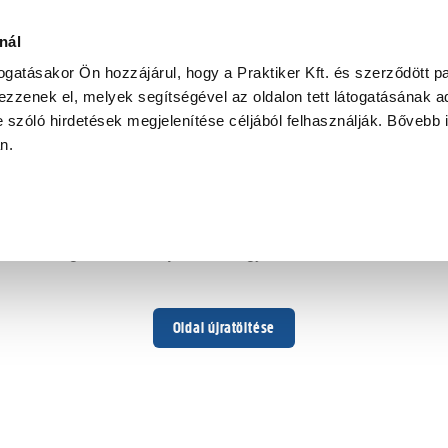
nál
togatásakor Ön hozzájárul, hogy a Praktiker Kft. és szerződött pa
zzenek el, melyek segítségével az oldalon tett látogatásának ad
 szóló hirdetések megjelenítése céljából felhasználják. Bővebb 
Hoppá ...
an.
Váratlan hiba történt
Dolgozunk a hiba javításán. Egy kis türelmet kérünk.
Oldal újratöltése