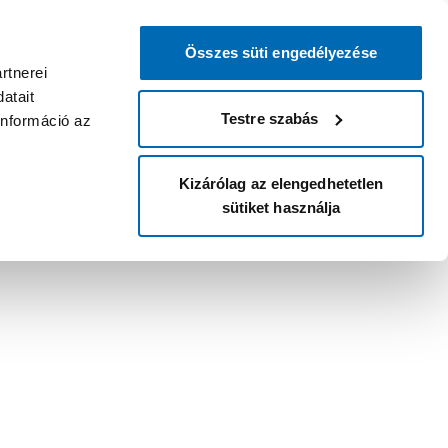
Összes süti engedélyezése
rtnerei
atait
Testre szabás
információ az
Kizárólag az elengedhetetlen
sütiket használja