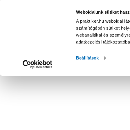
Weboldalunk sütiket hasz
A praktiker.hu weboldal lá
számítógépén sütiket helye
webanalitikai és személyre
adatkezelési tájékoztatób
Beállítások