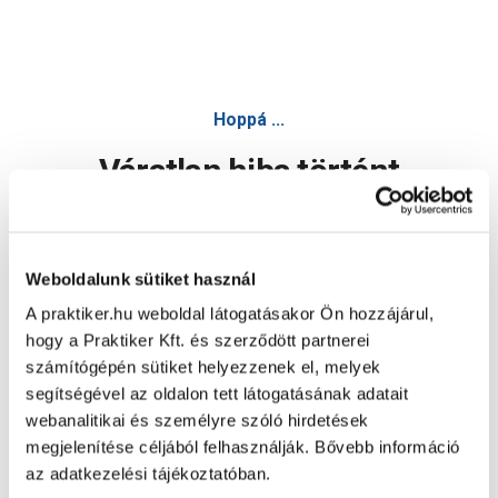
Hoppá ...
Váratlan hiba történt
Dolgozunk a hiba javításán. Egy kis türelmet kérünk.
Weboldalunk sütiket használ
A praktiker.hu weboldal látogatásakor Ön hozzájárul,
Oldal újratöltése
hogy a Praktiker Kft. és szerződött partnerei
számítógépén sütiket helyezzenek el, melyek
segítségével az oldalon tett látogatásának adatait
webanalitikai és személyre szóló hirdetések
megjelenítése céljából felhasználják. Bővebb információ
az adatkezelési tájékoztatóban.