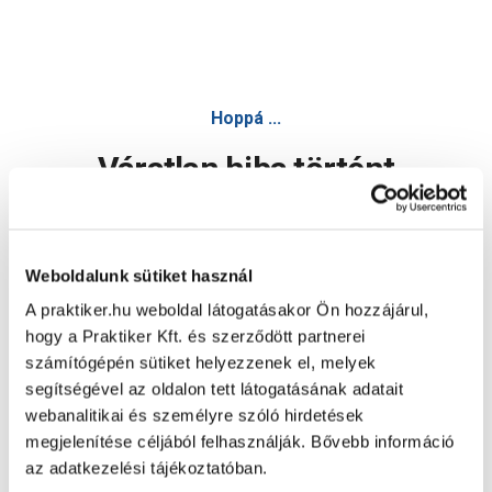
Hoppá ...
Váratlan hiba történt
Dolgozunk a hiba javításán. Egy kis türelmet kérünk.
Weboldalunk sütiket használ
A praktiker.hu weboldal látogatásakor Ön hozzájárul,
Oldal újratöltése
hogy a Praktiker Kft. és szerződött partnerei
számítógépén sütiket helyezzenek el, melyek
segítségével az oldalon tett látogatásának adatait
webanalitikai és személyre szóló hirdetések
megjelenítése céljából felhasználják. Bővebb információ
az adatkezelési tájékoztatóban.