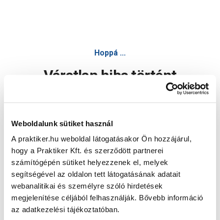
Hoppá ...
Váratlan hiba történt
Dolgozunk a hiba javításán. Egy kis türelmet kérünk.
Weboldalunk sütiket használ
A praktiker.hu weboldal látogatásakor Ön hozzájárul,
Oldal újratöltése
hogy a Praktiker Kft. és szerződött partnerei
számítógépén sütiket helyezzenek el, melyek
segítségével az oldalon tett látogatásának adatait
webanalitikai és személyre szóló hirdetések
megjelenítése céljából felhasználják. Bővebb információ
az adatkezelési tájékoztatóban.