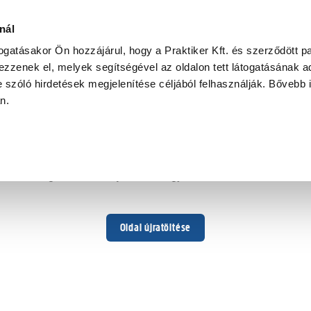
nál
togatásakor Ön hozzájárul, hogy a Praktiker Kft. és szerződött pa
zzenek el, melyek segítségével az oldalon tett látogatásának ad
 szóló hirdetések megjelenítése céljából felhasználják. Bővebb 
Hoppá ...
an.
Váratlan hiba történt
Dolgozunk a hiba javításán. Egy kis türelmet kérünk.
Oldal újratöltése