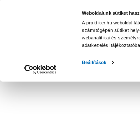
Weboldalunk sütiket hasz
A praktiker.hu weboldal lá
számítógépén sütiket helye
webanalitikai és személyre
adatkezelési tájékoztatób
Beállítások