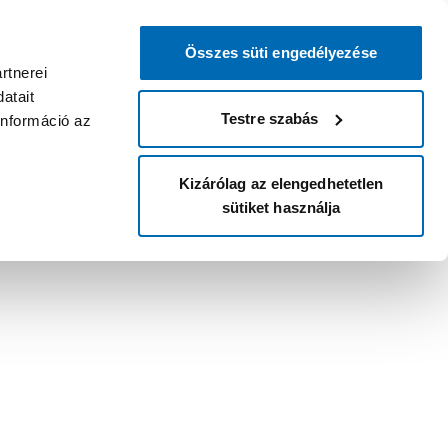
Összes süti engedélyezése
rtnerei
atait
Testre szabás
információ az
Kizárólag az elengedhetetlen
sütiket használja