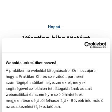
Hoppá ...
Váratlan hiba történt
Dolgozunk a hiba javításán. Egy kis türelmet kérünk.
Weboldalunk sütiket használ
A praktiker.hu weboldal látogatásakor Ön hozzájárul,
Oldal újratöltése
hogy a Praktiker Kft. és szerződött partnerei
számítógépén sütiket helyezzenek el, melyek
segítségével az oldalon tett látogatásának adatait
webanalitikai és személyre szóló hirdetések
megjelenítése céljából felhasználják. Bővebb információ
az adatkezelési tájékoztatóban.