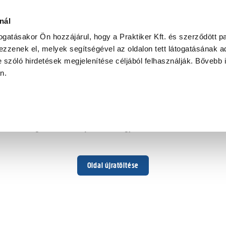
nál
togatásakor Ön hozzájárul, hogy a Praktiker Kft. és szerződött pa
zzenek el, melyek segítségével az oldalon tett látogatásának ad
 szóló hirdetések megjelenítése céljából felhasználják. Bővebb 
Hoppá ...
an.
Váratlan hiba történt
Dolgozunk a hiba javításán. Egy kis türelmet kérünk.
Oldal újratöltése