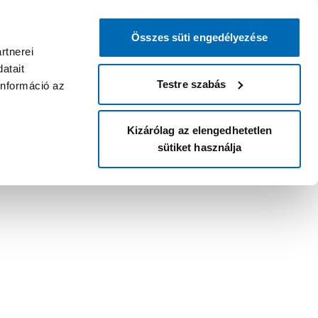
Összes süti engedélyezése
rtnerei
atait
Testre szabás
információ az
Kizárólag az elengedhetetlen
sütiket használja