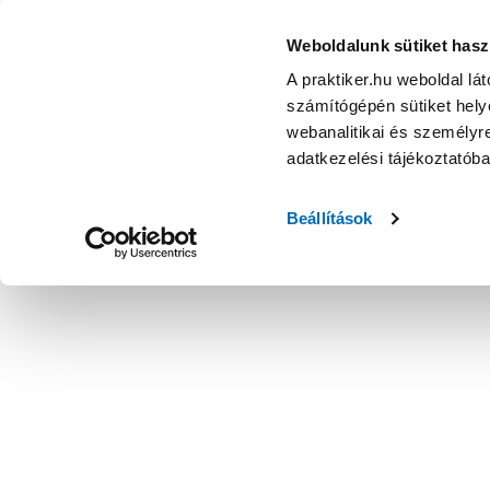
Weboldalunk sütiket hasz
A praktiker.hu weboldal lá
számítógépén sütiket helye
webanalitikai és személyre
adatkezelési tájékoztatób
Beállítások