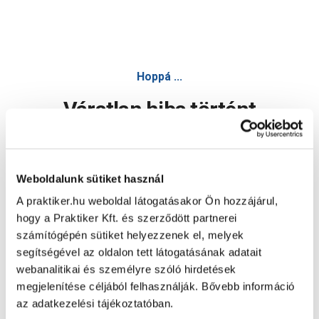
Mentavill kábelkötegelő 135x2,5 mm fekete 100 darab/cs
Hoppá ...
Váratlan hiba történt
Dolgozunk a hiba javításán. Egy kis türelmet kérünk.
Weboldalunk sütiket használ
A praktiker.hu weboldal látogatásakor Ön hozzájárul,
Oldal újratöltése
hogy a Praktiker Kft. és szerződött partnerei
számítógépén sütiket helyezzenek el, melyek
segítségével az oldalon tett látogatásának adatait
webanalitikai és személyre szóló hirdetések
megjelenítése céljából felhasználják. Bővebb információ
az adatkezelési tájékoztatóban.