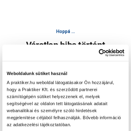
Hoppá ...
Váratlan hiba történt
Dolgozunk a hiba javításán. Egy kis türelmet kérünk.
Weboldalunk sütiket használ
A praktiker.hu weboldal látogatásakor Ön hozzájárul,
Oldal újratöltése
hogy a Praktiker Kft. és szerződött partnerei
számítógépén sütiket helyezzenek el, melyek
segítségével az oldalon tett látogatásának adatait
webanalitikai és személyre szóló hirdetések
megjelenítése céljából felhasználják. Bővebb információ
az adatkezelési tájékoztatóban.