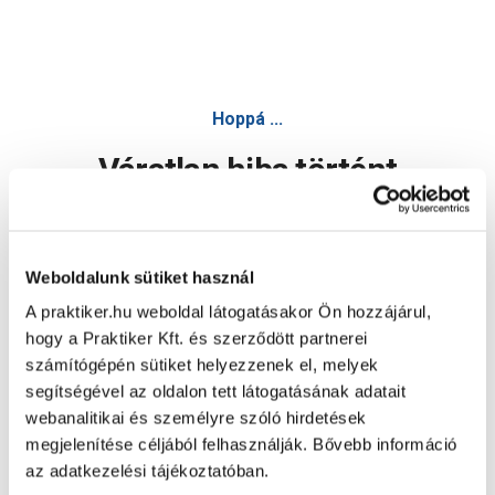
Hoppá ...
Váratlan hiba történt
Dolgozunk a hiba javításán. Egy kis türelmet kérünk.
Weboldalunk sütiket használ
A praktiker.hu weboldal látogatásakor Ön hozzájárul,
Oldal újratöltése
hogy a Praktiker Kft. és szerződött partnerei
számítógépén sütiket helyezzenek el, melyek
segítségével az oldalon tett látogatásának adatait
webanalitikai és személyre szóló hirdetések
megjelenítése céljából felhasználják. Bővebb információ
az adatkezelési tájékoztatóban.