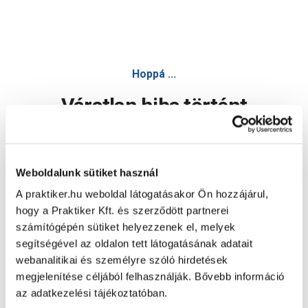
Hoppá ...
Váratlan hiba történt
Dolgozunk a hiba javításán. Egy kis türelmet kérünk.
Weboldalunk sütiket használ
A praktiker.hu weboldal látogatásakor Ön hozzájárul,
Oldal újratöltése
hogy a Praktiker Kft. és szerződött partnerei
számítógépén sütiket helyezzenek el, melyek
segítségével az oldalon tett látogatásának adatait
webanalitikai és személyre szóló hirdetések
megjelenítése céljából felhasználják. Bővebb információ
az adatkezelési tájékoztatóban.