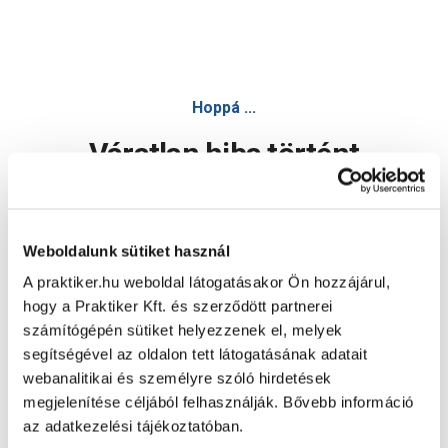
Hoppá ...
Váratlan hiba történt
Dolgozunk a hiba javításán. Egy kis türelmet kérünk.
Weboldalunk sütiket használ
A praktiker.hu weboldal látogatásakor Ön hozzájárul,
Oldal újratöltése
hogy a Praktiker Kft. és szerződött partnerei
számítógépén sütiket helyezzenek el, melyek
segítségével az oldalon tett látogatásának adatait
webanalitikai és személyre szóló hirdetések
megjelenítése céljából felhasználják. Bővebb információ
az adatkezelési tájékoztatóban.