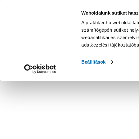
Weboldalunk sütiket hasz
A praktiker.hu weboldal lá
számítógépén sütiket helye
webanalitikai és személyre
adatkezelési tájékoztatób
Beállítások