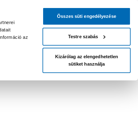
Összes süti engedélyezése
rtnerei
atait
Testre szabás
információ az
Kizárólag az elengedhetetlen
sütiket használja