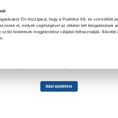
nál
togatásakor Ön hozzájárul, hogy a Praktiker Kft. és szerződött pa
zzenek el, melyek segítségével az oldalon tett látogatásának ad
 szóló hirdetések megjelenítése céljából felhasználják. Bővebb 
Hoppá ...
an.
Váratlan hiba történt
Dolgozunk a hiba javításán. Egy kis türelmet kérünk.
Oldal újratöltése