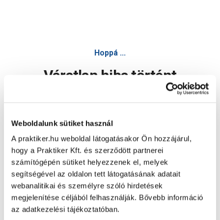
Hoppá ...
Váratlan hiba történt
Dolgozunk a hiba javításán. Egy kis türelmet kérünk.
Weboldalunk sütiket használ
A praktiker.hu weboldal látogatásakor Ön hozzájárul,
Oldal újratöltése
hogy a Praktiker Kft. és szerződött partnerei
számítógépén sütiket helyezzenek el, melyek
segítségével az oldalon tett látogatásának adatait
webanalitikai és személyre szóló hirdetések
megjelenítése céljából felhasználják. Bővebb információ
az adatkezelési tájékoztatóban.