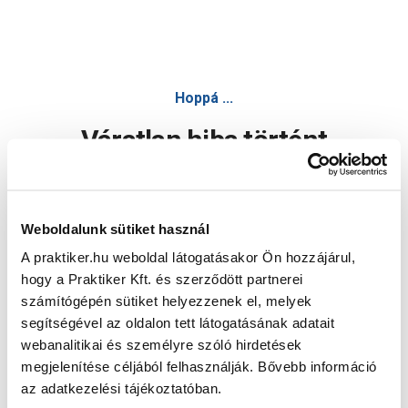
Hoppá ...
Váratlan hiba történt
Dolgozunk a hiba javításán. Egy kis türelmet kérünk.
Weboldalunk sütiket használ
A praktiker.hu weboldal látogatásakor Ön hozzájárul,
Oldal újratöltése
hogy a Praktiker Kft. és szerződött partnerei
számítógépén sütiket helyezzenek el, melyek
segítségével az oldalon tett látogatásának adatait
webanalitikai és személyre szóló hirdetések
megjelenítése céljából felhasználják. Bővebb információ
az adatkezelési tájékoztatóban.