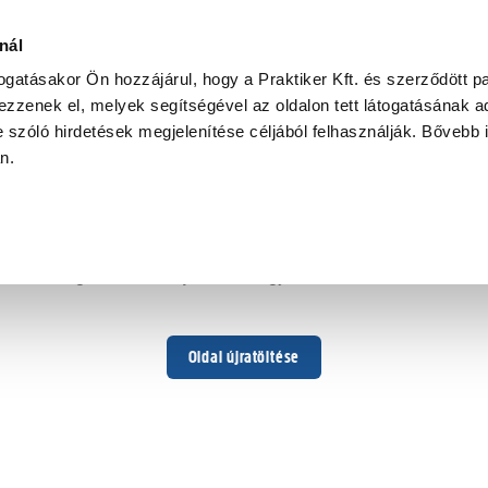
nál
togatásakor Ön hozzájárul, hogy a Praktiker Kft. és szerződött pa
zzenek el, melyek segítségével az oldalon tett látogatásának ad
 szóló hirdetések megjelenítése céljából felhasználják. Bővebb 
Hoppá ...
an.
Váratlan hiba történt
Dolgozunk a hiba javításán. Egy kis türelmet kérünk.
Oldal újratöltése