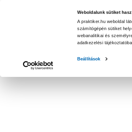
Weboldalunk sütiket hasz
A praktiker.hu weboldal lá
számítógépén sütiket helye
webanalitikai és személyre
adatkezelési tájékoztatób
Beállítások