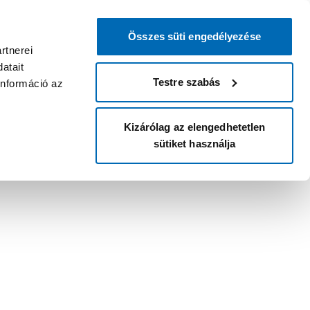
Összes süti engedélyezése
rtnerei
atait
Testre szabás
információ az
Kizárólag az elengedhetetlen
sütiket használja