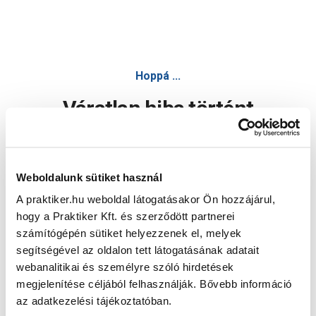
Hoppá ...
Váratlan hiba történt
Dolgozunk a hiba javításán. Egy kis türelmet kérünk.
Weboldalunk sütiket használ
A praktiker.hu weboldal látogatásakor Ön hozzájárul,
Oldal újratöltése
hogy a Praktiker Kft. és szerződött partnerei
számítógépén sütiket helyezzenek el, melyek
segítségével az oldalon tett látogatásának adatait
webanalitikai és személyre szóló hirdetések
megjelenítése céljából felhasználják. Bővebb információ
az adatkezelési tájékoztatóban.