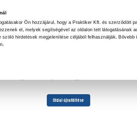
nál
togatásakor Ön hozzájárul, hogy a Praktiker Kft. és szerződött pa
zzenek el, melyek segítségével az oldalon tett látogatásának ad
 szóló hirdetések megjelenítése céljából felhasználják. Bővebb 
Hoppá ...
an.
Váratlan hiba történt
Dolgozunk a hiba javításán. Egy kis türelmet kérünk.
Oldal újratöltése