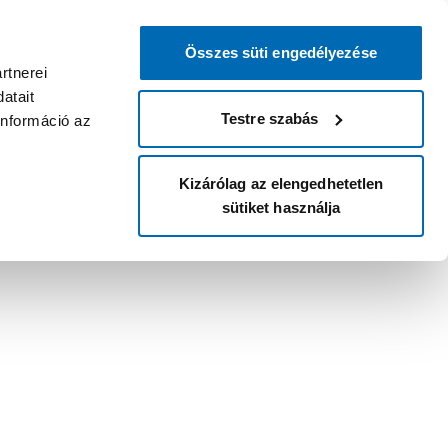
Összes süti engedélyezése
rtnerei
atait
Testre szabás
információ az
Kizárólag az elengedhetetlen
sütiket használja