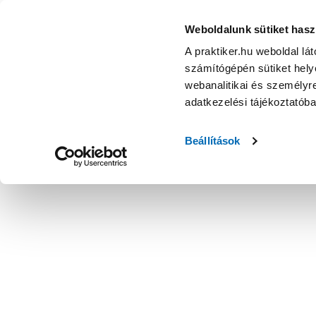
Weboldalunk sütiket hasz
A praktiker.hu weboldal lá
számítógépén sütiket helye
webanalitikai és személyre
adatkezelési tájékoztatób
Beállítások