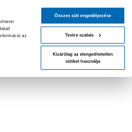
Összes süti engedélyezése
rtnerei
atait
Testre szabás
információ az
Kizárólag az elengedhetetlen
sütiket használja