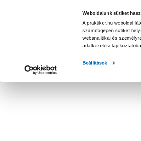
Weboldalunk sütiket hasz
A praktiker.hu weboldal lá
számítógépén sütiket helye
webanalitikai és személyre
adatkezelési tájékoztatób
Beállítások