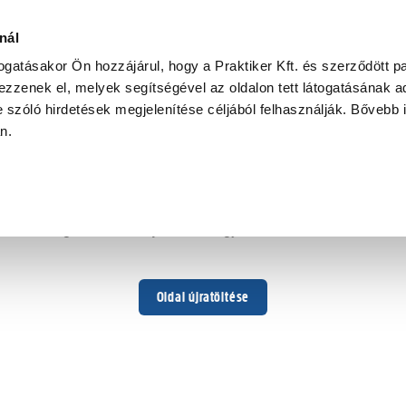
nál
togatásakor Ön hozzájárul, hogy a Praktiker Kft. és szerződött pa
zzenek el, melyek segítségével az oldalon tett látogatásának ad
 szóló hirdetések megjelenítése céljából felhasználják. Bővebb 
Hoppá ...
an.
Váratlan hiba történt
Dolgozunk a hiba javításán. Egy kis türelmet kérünk.
Oldal újratöltése