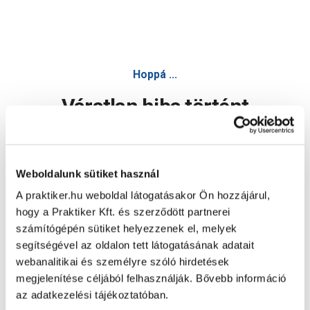
Hoppá ...
Váratlan hiba történt
Dolgozunk a hiba javításán. Egy kis türelmet kérünk.
Weboldalunk sütiket használ
A praktiker.hu weboldal látogatásakor Ön hozzájárul,
Oldal újratöltése
hogy a Praktiker Kft. és szerződött partnerei
számítógépén sütiket helyezzenek el, melyek
segítségével az oldalon tett látogatásának adatait
webanalitikai és személyre szóló hirdetések
megjelenítése céljából felhasználják. Bővebb információ
az adatkezelési tájékoztatóban.