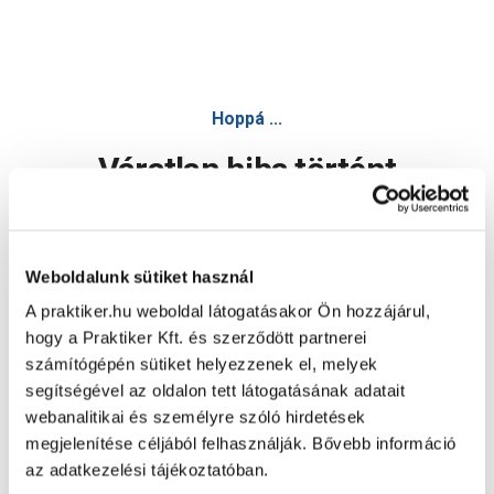
Hoppá ...
Váratlan hiba történt
Dolgozunk a hiba javításán. Egy kis türelmet kérünk.
Weboldalunk sütiket használ
A praktiker.hu weboldal látogatásakor Ön hozzájárul,
Oldal újratöltése
hogy a Praktiker Kft. és szerződött partnerei
számítógépén sütiket helyezzenek el, melyek
segítségével az oldalon tett látogatásának adatait
webanalitikai és személyre szóló hirdetések
megjelenítése céljából felhasználják. Bővebb információ
az adatkezelési tájékoztatóban.