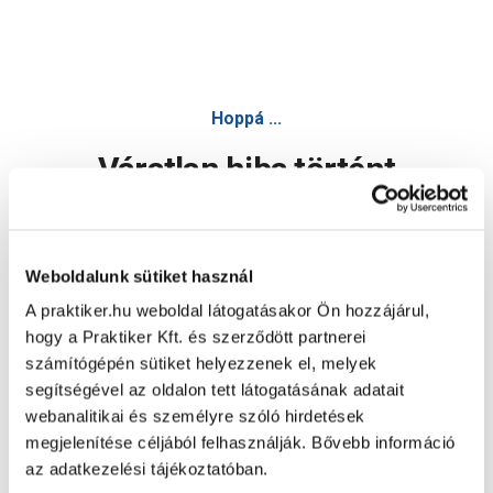
Hoppá ...
Váratlan hiba történt
Dolgozunk a hiba javításán. Egy kis türelmet kérünk.
Weboldalunk sütiket használ
A praktiker.hu weboldal látogatásakor Ön hozzájárul,
Oldal újratöltése
hogy a Praktiker Kft. és szerződött partnerei
számítógépén sütiket helyezzenek el, melyek
segítségével az oldalon tett látogatásának adatait
webanalitikai és személyre szóló hirdetések
megjelenítése céljából felhasználják. Bővebb információ
az adatkezelési tájékoztatóban.