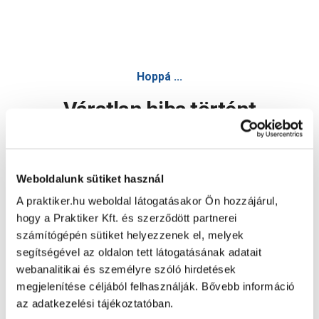
Hoppá ...
Váratlan hiba történt
Dolgozunk a hiba javításán. Egy kis türelmet kérünk.
Weboldalunk sütiket használ
A praktiker.hu weboldal látogatásakor Ön hozzájárul,
Oldal újratöltése
hogy a Praktiker Kft. és szerződött partnerei
számítógépén sütiket helyezzenek el, melyek
segítségével az oldalon tett látogatásának adatait
webanalitikai és személyre szóló hirdetések
megjelenítése céljából felhasználják. Bővebb információ
az adatkezelési tájékoztatóban.